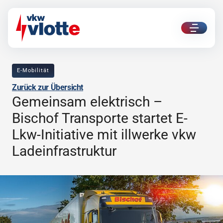
ui.nav.
E-Mobilität
in
Zurück zur Übersicht
Direkt zum Inhalt
Direkt zur Navigation
Gemeinsam elektrisch –
Bischof Transporte startet E-
Lkw-Initiative mit illwerke vkw
Ladeinfrastruktur