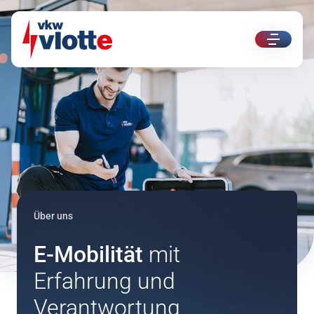
ui.nav.
Direkt zum Inhalt
Direkt zur Navigation
Über uns
E-Mobilität
mit
Erfahrung und
Verantwortung